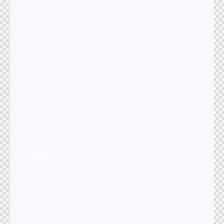
Nemo enim ipsam voluptatem quia voluptas sit
aspernatur aut odit aut fugit, sed quia. Quia
voluptas sit aspernatur aut odit aut fugit. Dicta
sunt explicabo.